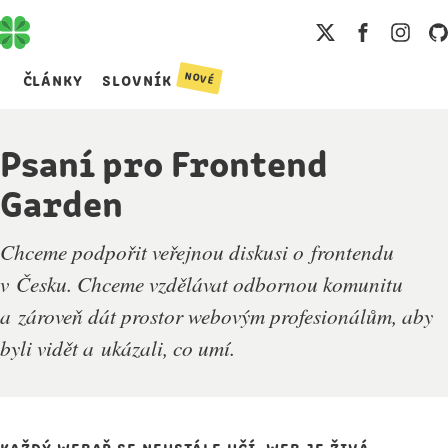
nové
články
slovník
Psaní pro Frontend
Garden
Chceme podpořit veřejnou diskusi o frontendu
v Česku. Chceme vzdělávat odbornou komunitu
a zároveň dát prostor webovým profesionálům, aby
byli vidět a ukázali, co umí.
Každý webař se neustále učí. Web je živá