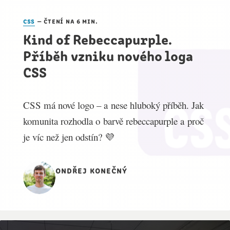
css
— čtení na 6 min.
Kind of Rebeccapurple.
Příběh vzniku nového loga
CSS
CSS má nové logo – a nese hluboký příběh. Jak
komunita rozhodla o barvě rebeccapurple a proč
je víc než jen odstín? 💜
ondřej konečný