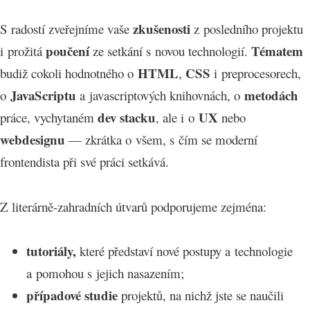
zkušenosti
S radostí zveřejníme vaše
z posledního projektu
poučení
Tématem
i prožitá
ze setkání s novou technologií.
HTML
CSS
budiž cokoli hodnotného o
,
i preprocesorech,
JavaScriptu
metodách
o
a javascriptových knihovnách, o
dev stacku
UX
práce, vychytaném
, ale i o
nebo
webdesignu
— zkrátka o všem, s čím se moderní
frontendista při své práci setkává.
Z literárně-zahradních útvarů podporujeme zejména:
tutoriály,
které představí nové postupy a technologie
a pomohou s jejich nasazením;
případové studie
projektů, na nichž jste se naučili