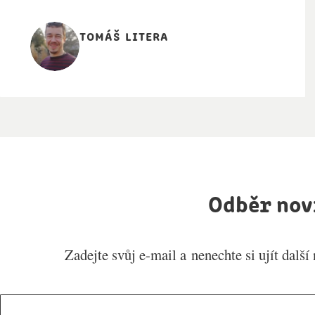
tomáš litera
Odběr nov
Zadejte svůj e-mail a nenechte si ujít další
E-mail