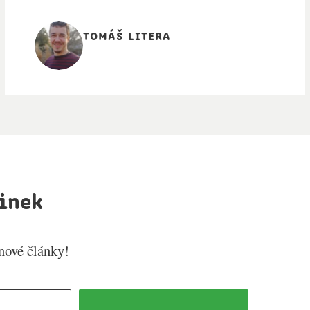
tomáš litera
inek
 nové články!