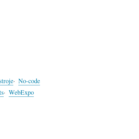
troje
No-code
ts
WebExpo