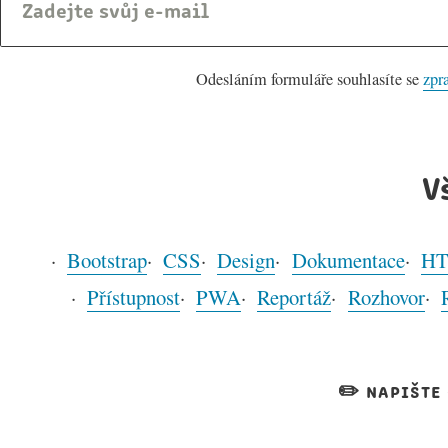
Odesláním formuláře souhlasíte se
zpr
V
Bootstrap
CSS
Design
Dokumentace
H
Přístupnost
PWA
Reportáž
Rozhovor
✏️ napište