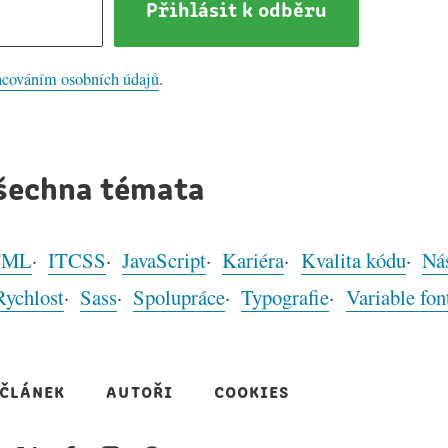
Přihlásit k odběru
acováním osobních údajů
.
šechna témata
TML
ITCSS
JavaScript
Kariéra
Kvalita kódu
Nás
Rychlost
Sass
Spolupráce
Typografie
Variable fon
 článek
autoři
cookies