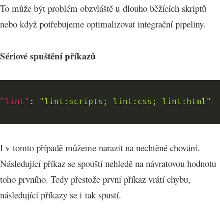
To může být problém obzvláště u dlouho běžících skriptů
nebo když potřebujeme optimalizovat integrační pipeliny.
Sériové spuštění příkazů
"lint"
:
"lint:scripts; lint:css; lint:html"
I v tomto případě můžeme narazit na nechtěné chování.
Následující příkaz se spouští nehledě na návratovou hodnotu
toho prvního. Tedy přestože první příkaz vrátí chybu,
následující příkazy se i tak spustí.