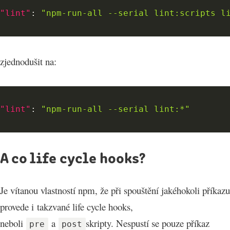
"lint"
:
"npm-run-all --serial lint:scripts l
zjednodušit na:
"lint"
:
"npm-run-all --serial lint:*"
A co life cycle hooks?
Je vítanou vlastností npm, že při spouštění jakéhokoli příkazu
provede i takzvané life cycle hooks,
neboli
a
skripty. Nespustí se pouze příkaz
pre
post