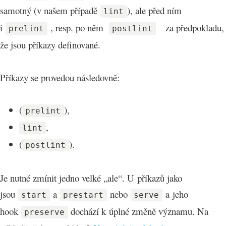
samotný (v našem případě
), ale před ním
lint
i
, resp. po něm
– za předpokladu,
prelint
postlint
že jsou příkazy definované.
Příkazy se provedou následovně:
(
),
prelint
,
lint
(
).
postlint
Je nutné zmínit jedno velké „ale“. U příkazů jako
jsou
a
nebo
a jeho
start
prestart
serve
hook
dochází k úplné změně významu. Na
preserve