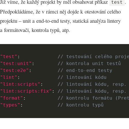
Již víme, že každý projekt by měl obsahovat příkaz
.
test
Předpokládáme, že v rámci něj dojde k otestování celého
projektu – unit a end-to-end testy, statická analýza lintery
a formátovači, kontrola typů, atp.
"test"
:
// testování celého proj
"test:unit"
:
// kontrola unit testů
"test:e2e"
:
// end-to-end testy
"lint"
:
// lintování kódu
"lint:scripts"
:
// lintování kódu, resp.
"lint:scripts:fix"
:
// lintování kódu, resp.
"format"
:
// kontrolu formátu (Pre
"types"
:
// kontrolu typů