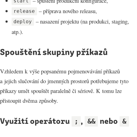
– spuštění produkční konfigurace,
start
– příprava nového releasu,
release
– nasazení projektu (na produkci, staging,
deploy
atp.).
Spouštění skupiny příkazů
Vzhledem k výše popsanému pojmenovávání příkazů
a jejich slučování do jmenných prostorů potřebujeme tyto
příkazy umět spouštět paralelně či sériově. K tomu lze
přistoupit dvěma způsoby.
Využití operátoru
,
nebo
;
&&
&