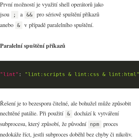
První možností je využití shell operátorů jako
jsou
a
pro sériově spuštění příkazů
;
&&
anebo
v případě paralelního spuštění.
&
Paralelní spuštění příkazů
"lint"
:
"lint:scripts & lint:css & lint:html
Řešení je to bezesporu čitelné, ale bohužel může způsobit
nechtěné patálie. Při použití
dochází k vytváření
&
subprocesu, který způsobí, že původní
proces
npm
nedokáže říct, jestli subproces doběhl bez chyby či nikoliv.