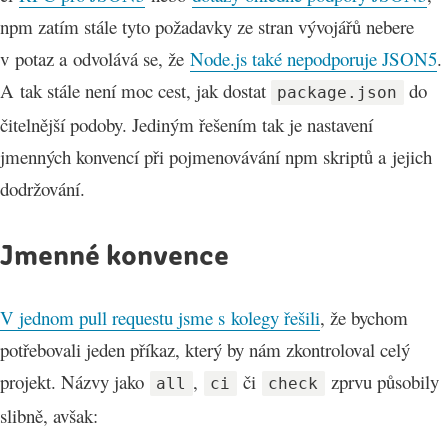
npm zatím stále tyto požadavky ze stran vývojářů nebere
v potaz a odvolává se, že
Node.js také nepodporuje JSON5
.
A tak stále není moc cest, jak dostat
do
package.json
čitelnější podoby. Jediným řešením tak je nastavení
jmenných konvencí při pojmenovávání npm skriptů a jejich
dodržování.
Jmenné konvence
V jednom pull requestu jsme s kolegy řešili
, že bychom
potřebovali jeden příkaz, který by nám zkontroloval celý
projekt. Názvy jako
,
či
zprvu působily
all
ci
check
slibně, avšak: