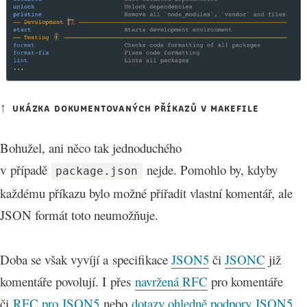
ukázka dokumentovaných příkazů v makefile
Bohužel, ani něco tak jednoduchého
v případě
nejde. Pomohlo by, kdyby
package.json
každému příkazu bylo možné přiřadit vlastní komentář, ale
JSON formát toto neumožňuje.
Doba se však vyvíjí a specifikace
JSON5
či
JSONC
již
komentáře povolují. I přes
navržená RFC
pro komentáře
či
RFC pro JSON5
nebo
dotazy ohledně podpory JSON5
,