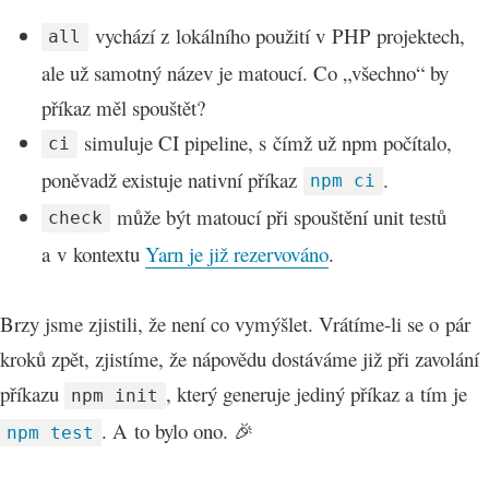
vychází z lokálního použití v PHP projektech,
all
ale už samotný název je matoucí. Co „všechno“ by
příkaz měl spouštět?
simuluje CI pipeline, s čímž už npm počítalo,
ci
poněvadž existuje nativní příkaz
.
npm ci
může být matoucí při spouštění unit testů
check
a v kontextu
Yarn je již rezervováno
.
Brzy jsme zjistili, že není co vymýšlet. Vrátíme-li se o pár
kroků zpět, zjistíme, že nápovědu dostáváme již při zavolání
příkazu
, který generuje jediný příkaz a tím je
npm init
. A to bylo ono. 🎉
npm test