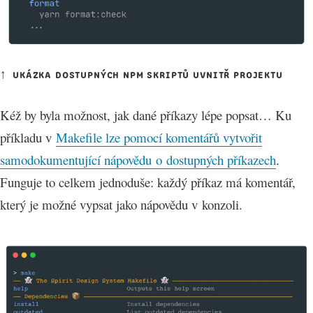
ukázka dostupných npm skriptů uvnitř projektu
Kéž by byla možnost, jak dané příkazy lépe popsat… Ku
příkladu v
Makefile lze pomocí komentářů vytvořit
samodokumentující nápovědu o dostupných příkazech
.
Funguje to celkem jednoduše: každý příkaz má komentář,
který je možné vypsat jako nápovědu v konzoli.