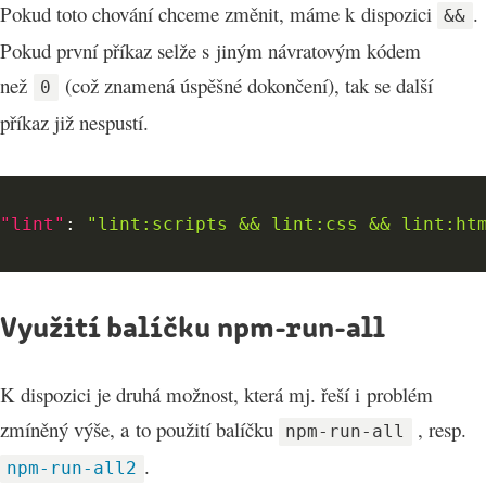
Pokud toto chování chceme změnit, máme k dispozici
.
&&
Pokud první příkaz selže s jiným návratovým kódem
než
(což znamená úspěšné dokončení), tak se další
0
příkaz již nespustí.
"lint"
:
"lint:scripts && lint:css && lint:ht
Využití balíčku npm-run-all
K dispozici je druhá možnost, která mj. řeší i problém
zmíněný výše, a to použití balíčku
, resp.
npm-run-all
.
npm-run-all2