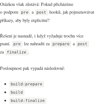
Otázkou však zůstává: Pokud přicházíme
o podporu
a
hooků, jak pojmenovávat
pre
post
příkazy, aby byly explicitní?
Řešení je nasnadě, i když vyžaduje trochu více
psaní.
lze nahradit za
a
pre
prepare
post
za
.
finalize
Posloupnost pak vypadá následovně:
build:prepare
build
build:finalize