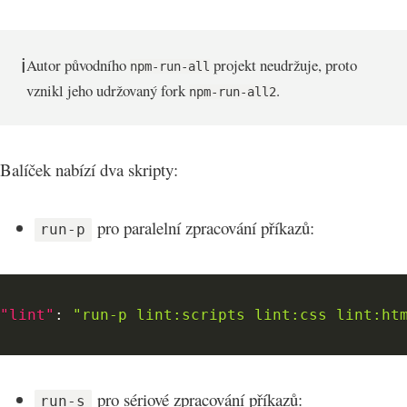
ℹ️
Autor původního
projekt neudržuje, proto
npm-run-all
vznikl jeho udržovaný fork
.
npm-run-all2
Balíček nabízí dva skripty:
pro paralelní zpracování příkazů:
run-p
"lint"
:
"run-p lint:scripts lint:css lint:ht
pro sériové zpracování příkazů:
run-s