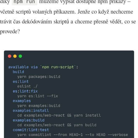
díky
můžeme vypsat dostupné npm příkazy –
npm run
včetně scriptů volaných příkazem. Jenže co když nechceme
trávit čas dekódováním skriptů a chceme přesně vědět, co se
provede?