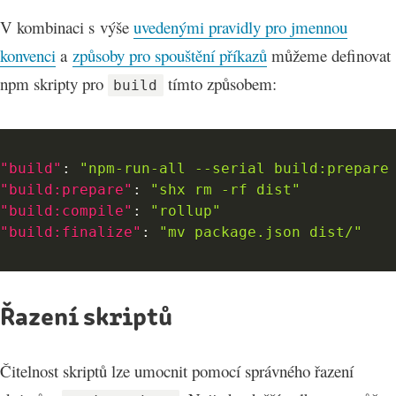
V kombinaci s výše
uvedenými pravidly pro jmennou
konvenci
a
způsoby pro spouštění příkazů
můžeme definovat
npm skripty pro
tímto způsobem:
build
"build"
:
"npm-run-all --serial build:prepare
"build:prepare"
:
"shx rm -rf dist"
"build:compile"
:
"rollup"
"build:finalize"
:
"mv package.json dist/"
Řazení skriptů
Čitelnost skriptů lze umocnit pomocí správného řazení