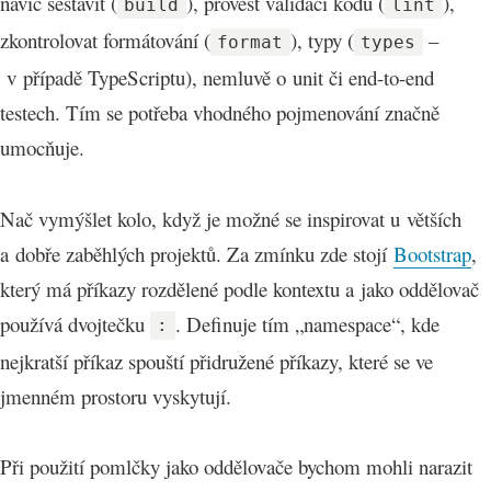
navíc sestavit (
), provést validaci kódu (
),
build
lint
zkontrolovat formátování (
), typy (
–
format
types
v případě TypeScriptu), nemluvě o unit či end-to-end
testech. Tím se potřeba vhodného pojmenování značně
umocňuje.
Nač vymýšlet kolo, když je možné se inspirovat u větších
a dobře zaběhlých projektů. Za zmínku zde stojí
Bootstrap
,
který má příkazy rozdělené podle kontextu a jako oddělovač
používá dvojtečku
. Definuje tím „namespace“, kde
:
nejkratší příkaz spouští přidružené příkazy, které se ve
jmenném prostoru vyskytují.
Při použití pomlčky jako oddělovače bychom mohli narazit