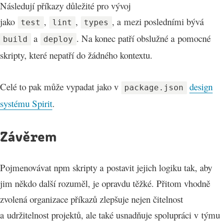
Následují příkazy důležité pro vývoj
jako
,
,
, a mezi posledními bývá
test
lint
types
a
. Na konec patří obslužné a pomocné
build
deploy
skripty, které nepatří do žádného kontextu.
Celé to pak může vypadat jako v
design
package.json
systému Spirit
.
Závěrem
Pojmenovávat npm skripty a postavit jejich logiku tak, aby
jim někdo další rozuměl, je opravdu těžké. Přitom vhodně
zvolená organizace příkazů zlepšuje nejen čitelnost
a udržitelnost projektů, ale také usnadňuje spolupráci v týmu