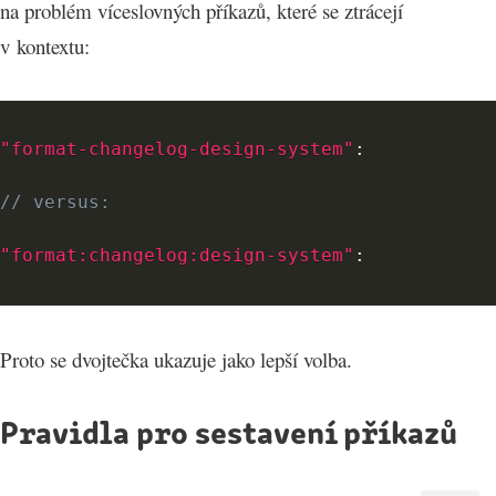
na problém víceslovných příkazů, které se ztrácejí
v kontextu:
"format-changelog-design-system"
:
// versus:
"format:changelog:design-system"
:
Proto se dvojtečka ukazuje jako lepší volba.
Pravidla pro sestavení příkazů