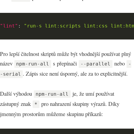
"lint"
:
"run-s lint:scripts lint:css lint:ht
Pro lepší čitelnost skriptů může být vhodnější používat plný
název
s přepínači
nebo
npm-run-all
--parallel
-
. Zápis sice není úsporný, ale za to explicitnější.
-serial
Další výhodou
je, že umí používat
npm-run-all
zástupný znak
pro nahrazení skupiny výrazů. Díky
*
jmenným prostorům můžeme skupinu příkazů: