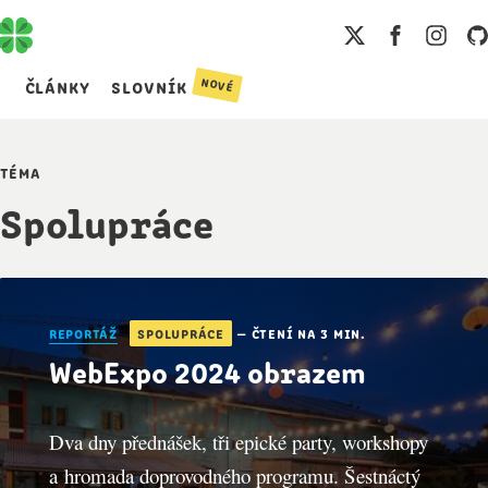
nové
články
slovník
téma
Spolupráce
Články
reportáž
spolupráce
— čtení na 3 min.
WebExpo 2024 obrazem
Dva dny přednášek, tři epické party, workshopy
a hromada doprovodného programu. Šestnáctý