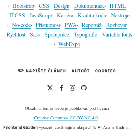
Bootstrap
CSS
Design
Dokumentace
HTML
ITCSS
JavaScript
Kariéra
Kvalita kódu
Nástroje
No-code
Přístupnost
PWA
Reportáž
Rozhovor
Rychlost
Sass
Spolupráce
Typografie
Variable fonts
WebExpo
✏️ napište článek
autoři
cookies
Obsah na tomto webu je publikován pod licencí
Creative Commons CC BY-NC 4.0
.
Frontend Garden
vysázel, zastřihuje a okopává (s ♥️) Adam Kudrna.