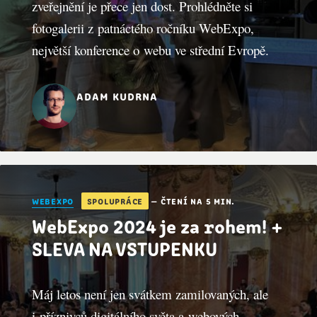
zveřejnění je přece jen dost. Prohlédněte si
fotogalerii z patnáctého ročníku WebExpo,
největší konference o webu ve střední Evropě.
adam kudrna
webexpo
spolupráce
— čtení na 5 min.
WebExpo 2024 je za rohem! +
SLEVA NA VSTUPENKU
Máj letos není jen svátkem zamilovaných, ale
i příznivců digitálního světa a webových