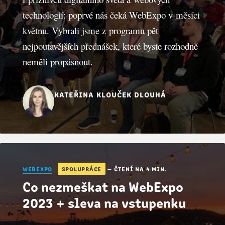
technologií: poprvé nás čeká WebExpo v měsíci
květnu. Vybrali jsme z programu pět
nejpoutavějších přednášek, které byste rozhodně
neměli propásnout.
kateřina klouček dlouhá
webexpo
spolupráce
— čtení na 4 min.
Co nezmeškat na WebExpo
2023 + sleva na vstupenku